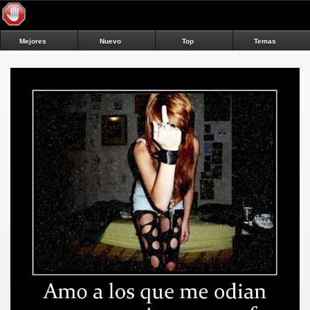
Mejores
Nuevo
Top
Temas