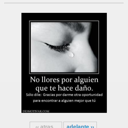
‹‹ atras
adelante ››