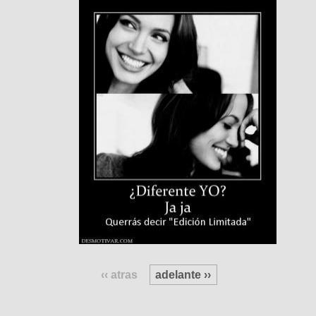
‹‹ atras
adelante ››