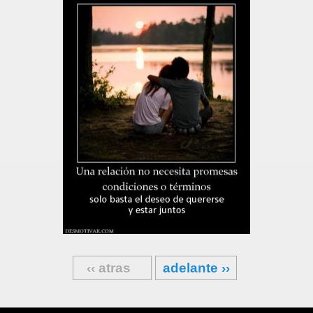
‹‹ atras
adelante ››