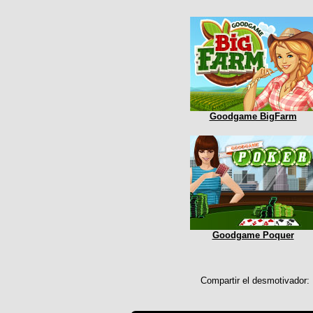
Goodgame BigFarm
Goodgame Poquer
Compartir el desmotivador: