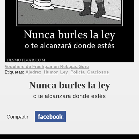
Vouchers de Freshpair en Rebajas.Guru
Etiquetas:
Ajedrez
Humor
Ley
Policía
Graciosos
Nunca burles la ley
o te alcanzará donde estés
Compartir