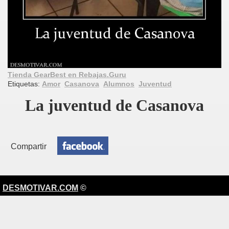
Tienda GearBest en Rebajas.Guru
Etiquetas:
Amor
Casanova
Alumnos
Juventud
La juventud de Casanova
Compartir
DESMOTIVAR.COM
©