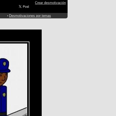
Crear desmotivación
Desmotivaciones por temas