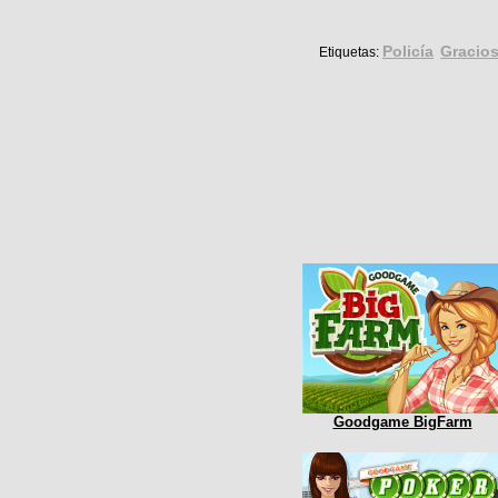
Policía
Gracio
Etiquetas:
Goodgame BigFarm