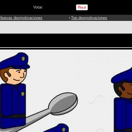
Votar:
Nuevas desmotivaciones
Top desmotivaciones