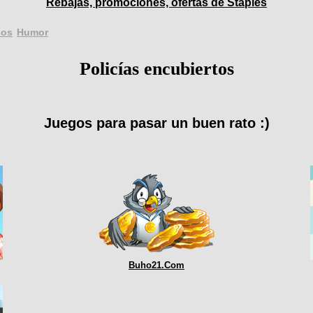
Rebajas, promociones, ofertas de Staples
sos
Humor
Policías encubiertos
Juegos para pasar un buen rato :)
Buho21.Com