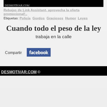
Rebajas de Link Assistant, aprovecha la oferta
promocional!..
Etiquetas:
Policía
Gordos
Graciosos
Humor
Leyes
Cuando todo el peso de la ley
trabaja en la calle
Compartir
DESMOTIVAR.COM
©