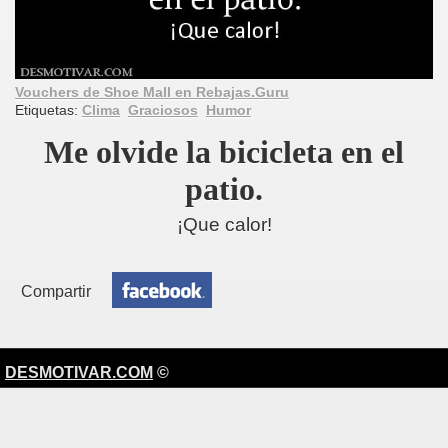
Vouchers de Shoe Mall en Rebajas.Guru
Etiquetas:
Clima
Graciosos
Humor
Me olvide la bicicleta en el
patio.
¡Que calor!
Compartir
DESMOTIVAR.COM
©