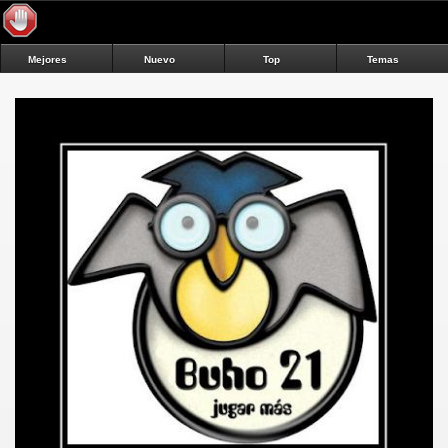
Mejores
Nuevo
Top
Temas