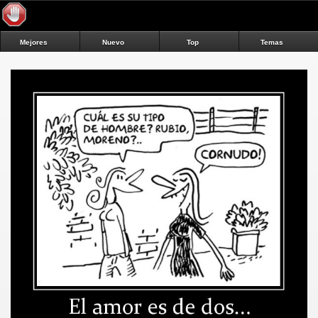
Mejores
Nuevo
Top
Temas