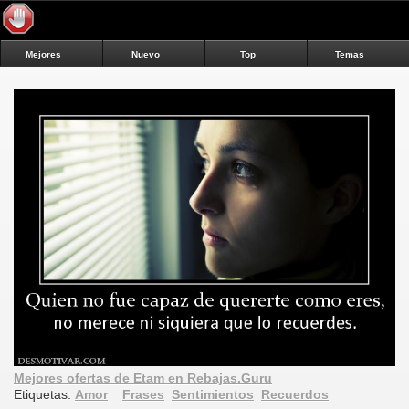
Mejores
Nuevo
Top
Temas
Mejores ofertas de Etam en Rebajas.Guru
Etiquetas:
Amor
Frases
Sentimientos
Recuerdos