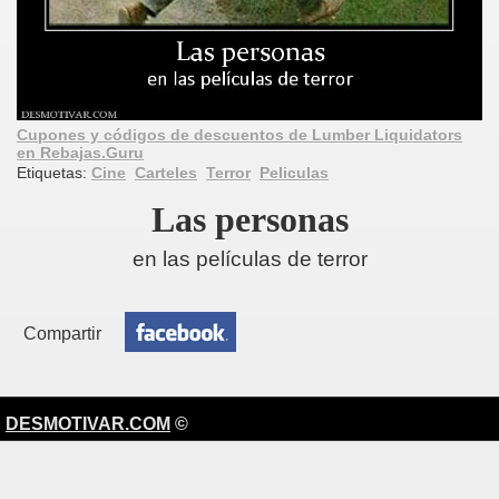
Cupones y códigos de descuentos de Lumber Liquidators
en Rebajas.Guru
Etiquetas:
Cine
Carteles
Terror
Peliculas
Las personas
en las películas de terror
Compartir
DESMOTIVAR.COM
©