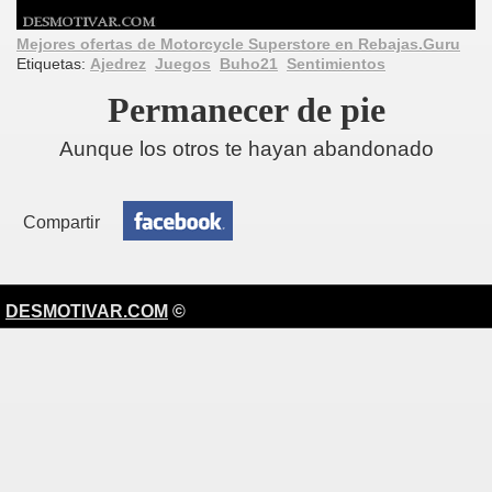
Mejores ofertas de Motorcycle Superstore en Rebajas.Guru
Etiquetas:
Ajedrez
Juegos
Buho21
Sentimientos
Permanecer de pie
Aunque los otros te hayan abandonado
Compartir
DESMOTIVAR.COM
©