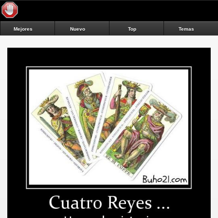
Mejores
Nuevo
Top
Temas