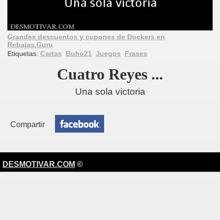
Grandes descuentos y cupones de Dockers en
Rebajas.Guru
Etiquetas:
Cartas
Buho21
Juegos
Frases
Cuatro Reyes ...
Una sola victoria
Compartir
DESMOTIVAR.COM
©