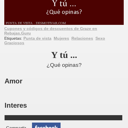
Cupones y códigos de descuentos de Graze en
Rebajas.Guru
Etiquetas:
Punta de vista
Mujeres
Relaciones
Sexo
Graciosos
Y tú ...
¿Qué opinas?
Amor
Interes